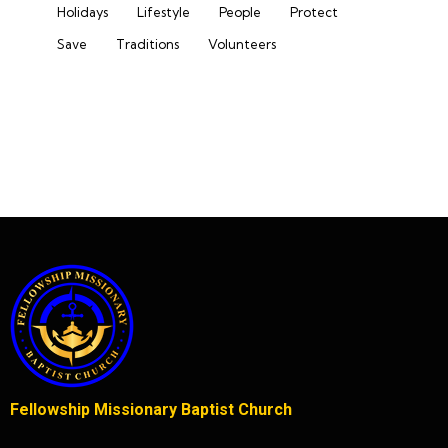
Holidays
Lifestyle
People
Protect
Save
Traditions
Volunteers
Fellowship Missionary Baptist Church