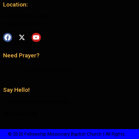
Location:
2529 E. Belmont Ave.
Fresno, CA 93701
Need Prayer?
REQUEST PRAYER
Say Hello!
fellowshipmbc@sbcglobal.net
559.441.1600
© 2026 Fellowship Missionary Baptist Church | All Rights