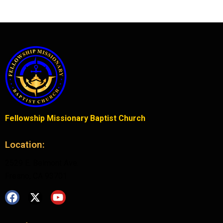
Fellowship Missionary Baptist Church
Location:
2529 E. Belmont Ave.
Fresno, CA 93701