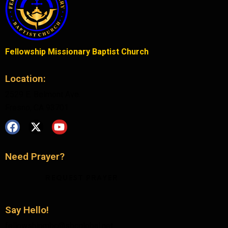
Fellowship Missionary Baptist Church
Location:
2529 E. Belmont Ave.
Fresno, CA 93701
Need Prayer?
REQUEST PRAYER
Say Hello!
fellowshipmbc@sbcglobal.net