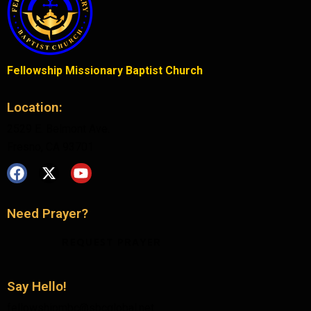
Fellowship Missionary Baptist Church
Location:
2529 E. Belmont Ave.
Fresno, CA 93701
Need Prayer?
REQUEST PRAYER
Say Hello!
fellowshipmbc@sbcglobal.net