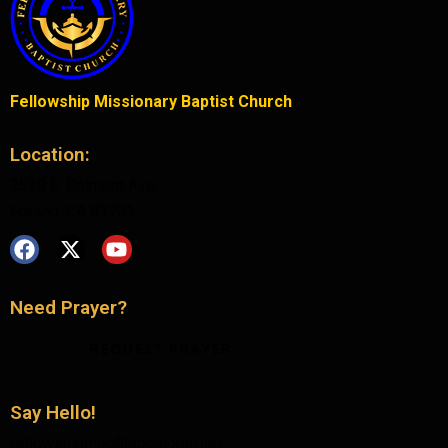
Fellowship Missionary Baptist Church
Location:
2529 E. Belmont Ave.
Fresno, CA 93701
Need Prayer?
REQUEST PRAYER
Say Hello!
fellowshipmbc@sbcglobal.net