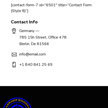
[contact-form-7 id=”6501″ title=”Contact Form
(Style 8)”]
Contact Info
Germany —
785 15h Street, Office 478
Berlin, De 81566
info@email.com
+1 840 841 25 69